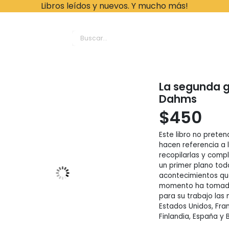
Libros leídos y nuevos. Y mucho más!
ache Leonardo Librer
La segunda g
Dahms
$
450
Este libro no prete
hacen referencia a l
recopilarlas y comp
un primer plano toda
acontecimientos que
momento ha tomado 
para su trabajo las
Estados Unidos, Fran
Finlandia, España y B