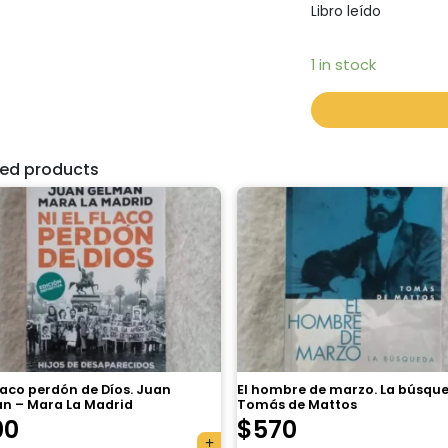
Libro leído
1 in stock
ted products
flaco perdón de Díos. Juan
El hombre de marzo. La búsqu
n – Mara La Madrid
Tomás de Mattos
00
$
570