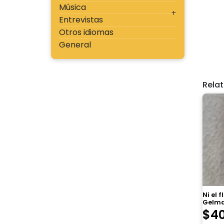
Música
Entrevistas
Otros idiomas
General
Rela
Ni el 
Gelma
$
4