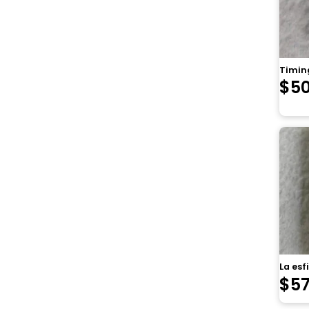
Timing
$
5
La esf
$
5