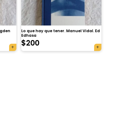
agden
Lo que hay que tener. Manuel Vidal. Ed
Edhasa
$
200
×
Tu carrito está vacío.
Agregá un producto y aparecerá acá
automáticamente.