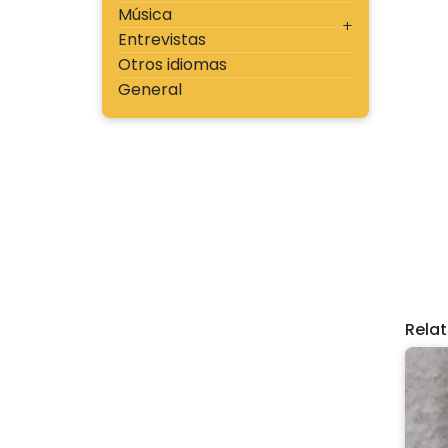
Música
Entrevistas
Otros idiomas
General
Rela