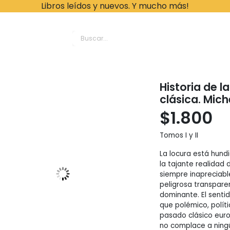
Libros leídos y nuevos. Y mucho más!
ache Leonardo Librer
Historia de l
clásica. Mich
$
1.800
Tomos I y II
La locura está hundi
la tajante realidad
siempre inapreciabl
peligrosa transparen
dominante. El senti
que polémico, polít
pasado clásico europ
no complace a ningú