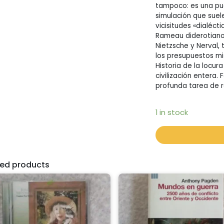
tampoco: es una pue
simulación que suel
vicisitudes «dialéct
Rameau diderotiano 
Nietzsche y Nerval, 
los presupuestos mi
Historia de la locur
civilización entera.
profunda tarea de re
1 in stock
ted products