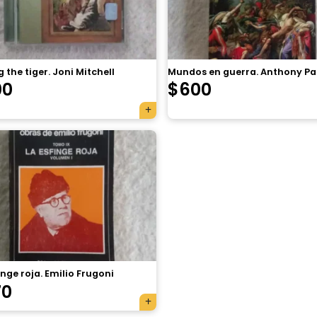
 the tiger. Joni Mitchell
Mundos en guerra. Anthony P
00
$
600
inge roja. Emilio Frugoni
70