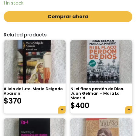
1 in stock
Comprar ahora
Related products
Alivio de luto. Mario Delgado
Ni el flaco perdón de Díos.
Aparaín
Juan Gelman – Mara La
Madrid
$
370
$
400