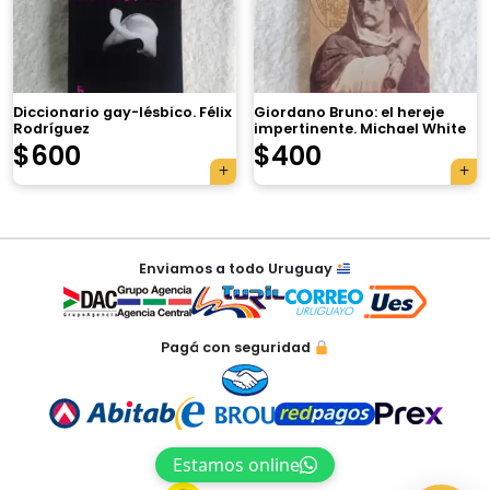
×
Diccionario gay-lésbico. Félix
Giordano Bruno: el hereje
Rodríguez
impertinente. Michael White
$
600
$
400
Tu carrito está vacío.
Agregá un producto y aparecerá acá
Navegación
automáticamente.
Enviamos a todo Uruguay
de
entradas
Pagá con seguridad
Estamos online