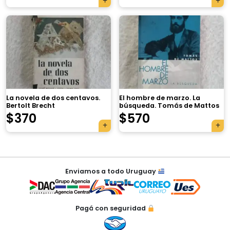
×
La novela de dos centavos.
El hombre de marzo. La
Bertolt Brecht
búsqueda. Tomás de Mattos
$
370
$
570
Tu carrito está vacío.
Agregá un producto y aparecerá acá
Navegación
automáticamente.
Enviamos a todo Uruguay
de
entradas
Pagá con seguridad