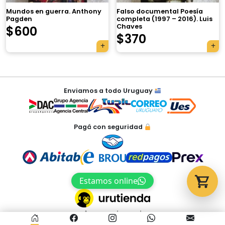
Mundos en guerra. Anthony
Falso documental Poesía
Pagden
completa (1997 – 2016). Luis
Chaves
$
600
Tu carrito está vacío.
$
370
Agregá un producto y aparecerá acá
automáticamente.
Navegación
Enviamos a todo Uruguay
de
entradas
Pagá con seguridad
Estamos online
Acceso al panel