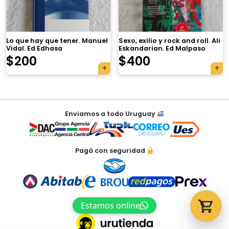
Lo que hay que tener. Manuel
Sexo, exilio y rock and roll. Ali
Vidal. Ed Edhasa
Eskandarian. Ed Malpaso
Tu carrito está vacío.
$
200
$
400
Agregá un producto y aparecerá acá
automáticamente.
Navegación
Enviamos a todo Uruguay
de
entradas
Pagá con seguridad
Estamos online