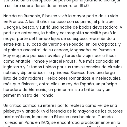
varios idiomas europeos. Su pasión por la jardinería dio lugar
a un libro sobre flores de primavera en 1940.
Nacida en Rumania, Bibesco vivió la mayor parte de su vida
en Francia. A los 16 años se casó con su primo, el príncipe
George Bibesco, y sufrió una noche de bodas devastadora. A
partir de entonces, la bella y cosmopolita socialité pasó la
mayor parte del tiempo lejos de su esposo, repartiéndola
entre París, su casa de verano en Posada, en los Cárpatos, y
el palacio ancestral de su esposo, Mogosoëa, en Rumania.
Muy elogiada por sus novelas y libros de viajes por críticos
como Anatole France y Marcel Proust , fue más conocida en
Inglaterra y Estados Unidos por sus reminiscencias de círculos
nobles y diplomáticos. La princesa Bibesco tuvo una larga
lista de admiradores —relaciones románticas e intelectuales,
más que físicas—, entre ellos un rey de España, un príncipe
heredero de Alemania, un primer ministro británico y un
primer ministro de Francia.
Un crítico calificó su interés por la realeza como «el de una
plebeya» y añadió: «A diferencia de la mayoría de los autores
aristocráticos, la princesa Bibesco escribe bien». Cuando
falleció en París en 1973, se encontraba prácticamente en la