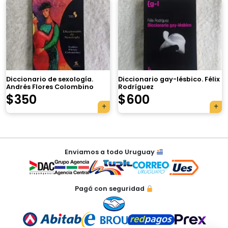
×
Diccionario de sexología.
Diccionario gay-lésbico. Félix
Andrés Flores Colombino
Rodríguez
Tu carrito está vacío.
$
350
$
600
Agregá un producto y aparecerá acá
automáticamente.
Navegación
Enviamos a todo Uruguay
de
entradas
Pagá con seguridad