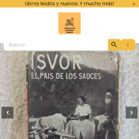
Ir
Libros leídos y nuevos. Y mucho más!
al
contenido
Cambalache Leona