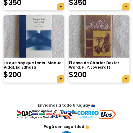
$
350
$
350
×
Lo que hay que tener. Manuel
El caso de Charles Dexter
Vidal. Ed Edhasa
Ward. H. P. Lovecraft
$
200
$
200
Tu carrito está vacío.
Agregá un producto y aparecerá acá
Navegación
automáticamente.
Enviamos a todo Uruguay
de
entradas
Pagá con seguridad