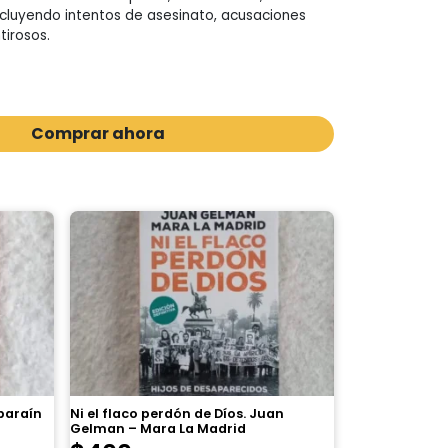
incluyendo intentos de asesinato, acusaciones
tirosos.
Comprar ahora
Aparaín
Ni el flaco perdón de Díos. Juan
Gelman – Mara La Madrid