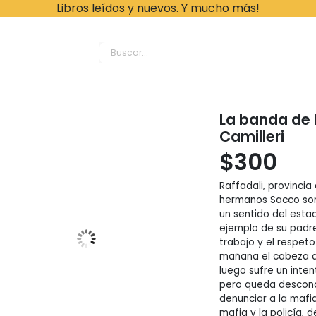
Libros leídos y nuevos. Y mucho más!
ache Leonardo Librer
La banda de 
Camilleri
$
300
Raffadali, provincia
hermanos Sacco son 
un sentido del esta
ejemplo de su padre 
trabajo y el respet
mañana el cabeza de
luego sufre un intent
pero queda desconce
denunciar a la mafi
mafia y la policía, d