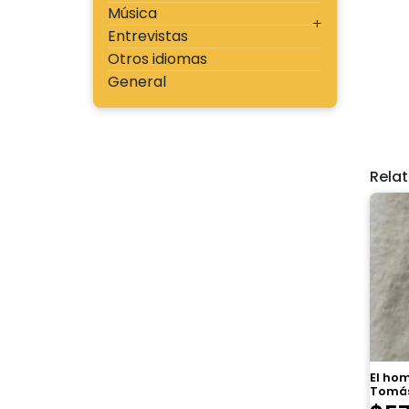
Música
Entrevistas
Otros idiomas
General
Rela
El ho
Tomás