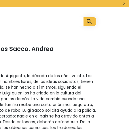
o
los Sacco. Andrea
 de Agrigento, la década de los años veinte. Los
hombres libres, de las ideas socialistas, tienen
do, se han hecho a sí mismos, siguiendo el
Luigi quien los ha criado en la cultura del
o por los demás. La vida cambia cuando una
 familia recibe una carta anónima, luego otra,
o de robo. Luigi Sacco solicita ayuda a la policía,
rtado: nadie en el país se ha atrevido antes a
a. Desde entonces, deberán defenderse. De la
e los aldeanos cómplices, los traidores, los