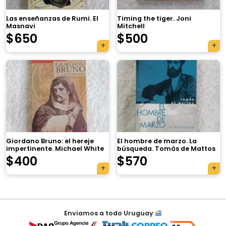
Las enseñanzas de Rumi. El
Timing the tiger. Joni
Masnavi
Mitchell
$
650
$
500
×
Giordano Bruno: el hereje
El hombre de marzo. La
impertinente. Michael White
búsqueda. Tomás de Mattos
Tu carrito está vacío.
$
400
$
570
Agregá un producto y aparecerá acá
automáticamente.
Navegación
Enviamos a todo Uruguay
de