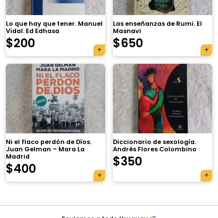
Lo que hay que tener. Manuel
Las enseñanzas de Rumi. El
Vidal. Ed Edhasa
Masnavi
$
200
$
650
×
Ni el flaco perdón de Díos.
Diccionario de sexología.
Juan Gelman – Mara La
Andrés Flores Colombino
Madrid
$
350
Tu carrito está vacío.
$
400
Agregá un producto y aparecerá acá
automáticamente.
Navegación