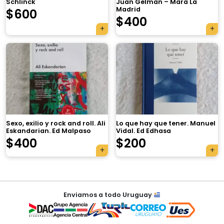
Schlinck
Juan Gelman – Mara La
Madrid
$
600
$
400
×
Sexo, exilio y rock and roll. Ali
Lo que hay que tener. Manuel
Eskandarian. Ed Malpaso
Vidal. Ed Edhasa
$
400
$
200
Tu carrito está vacío.
Agregá un producto y aparecerá acá
Navegación
automáticamente.
Enviamos a todo Uruguay
de
entradas