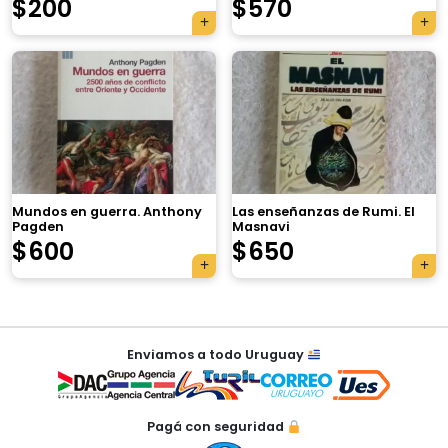
$
200
$
570
×
Mundos en guerra. Anthony
Las enseñanzas de Rumi. El
Pagden
Masnavi
$
600
$
650
Tu carrito está vacío.
Agregá un producto y aparecerá acá
Navegación
automáticamente.
Enviamos a todo Uruguay
de
entradas
Pagá con seguridad