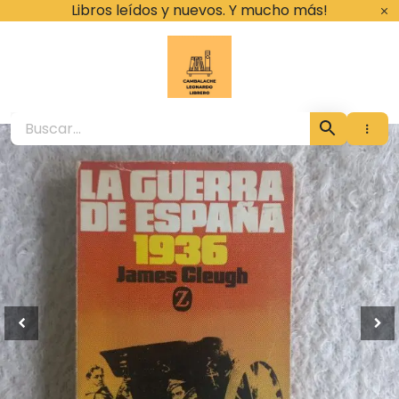
Ir
Libros leídos y nuevos. Y mucho más!
al
contenido
Cambalache Leona