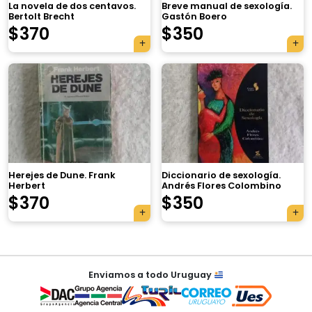
La novela de dos centavos.
Breve manual de sexología.
Bertolt Brecht
Gastón Boero
$
370
$
350
×
Herejes de Dune. Frank
Diccionario de sexología.
Herbert
Andrés Flores Colombino
Tu carrito está vacío.
$
370
$
350
Agregá un producto y aparecerá acá
automáticamente.
Navegación
Enviamos a todo Uruguay
de
entradas