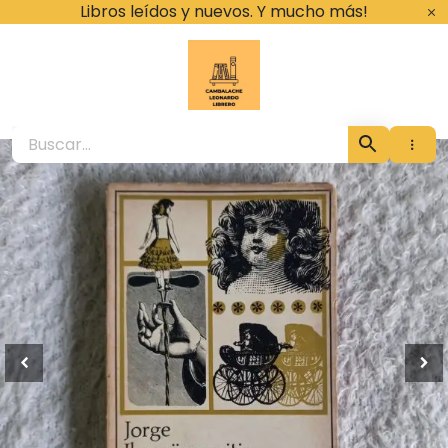
Ir
Libros leídos y nuevos. Y mucho más!
al
contenido
Cambalache Leona