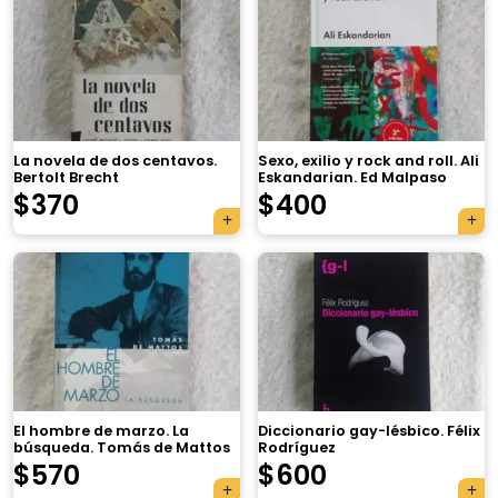
La novela de dos centavos.
Sexo, exilio y rock and roll. Ali
Bertolt Brecht
Eskandarian. Ed Malpaso
$
370
$
400
×
El hombre de marzo. La
Diccionario gay-lésbico. Félix
búsqueda. Tomás de Mattos
Rodríguez
Tu carrito está vacío.
$
570
$
600
Agregá un producto y aparecerá acá