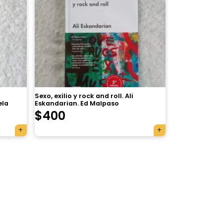
Sexo, exilio y rock and roll. Ali
ela
Eskandarian. Ed Malpaso
$
400
×