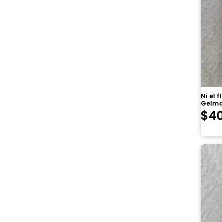
Ni el 
Gelma
$
4