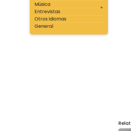
Música
Entrevistas
Otros idiomas
General
Rela