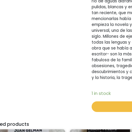
río de aguas diáfan
pulidas, blancas y 
tan reciente, que 
mencionarlas había 
empieza la novela ya
universal, una de la
siglo. Millones de 
todas las lenguas y
obra que se había a
escritor- son la má
fabulosa de la famil
obsesiones, tragedia
descubrimientos y 
y la historia, la tr
1 in stock
ted products