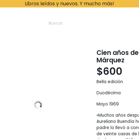
Libros leídos y nuevos. Y mucho más!
ache Leonardo Librer
Cien años de
Márquez
$
600
Bella edición
Duodécima
Mayo 1969
«Muchos años despué
Aureliano Buendía h
padre lo llevó a co
de veinte casas de b