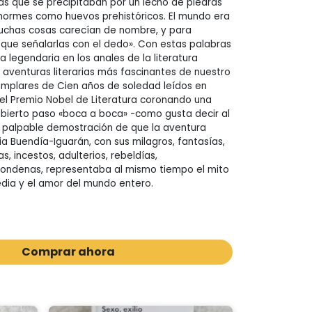
as que se precipitaban por un lecho de piedras
enormes como huevos prehistóricos. El mundo era
muchas cosas carecían de nombre, y para
que señalarlas con el dedo». Con estas palabras
 legendaria en los anales de la literatura
s aventuras literarias más fascinantes de nuestro
ejemplares de Cien años de soledad leídos en
 el Premio Nobel de Literatura coronando una
bierto paso «boca a boca» -como gusta decir al
s palpable demostración de que la aventura
ia Buendía-Iguarán, con sus milagros, fantasías,
s, incestos, adulterios, rebeldías,
condenas, representaba al mismo tiempo el mito
agedia y el amor del mundo entero.
Comprar ahora