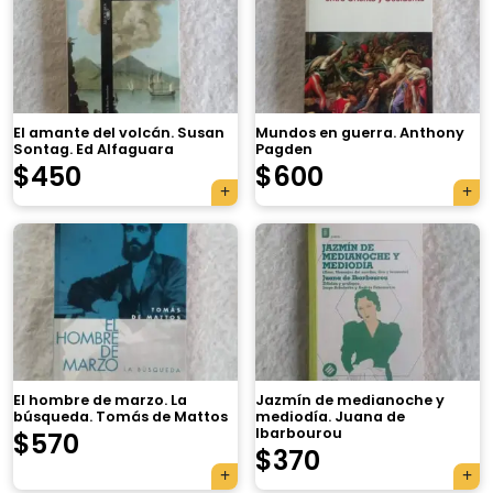
El amante del volcán. Susan
Mundos en guerra. Anthony
Sontag. Ed Alfaguara
Pagden
$
450
$
600
×
El hombre de marzo. La
Jazmín de medianoche y
búsqueda. Tomás de Mattos
mediodía. Juana de
Ibarbourou
$
570
Tu carrito está vacío.
$
370
Agregá un producto y aparecerá acá