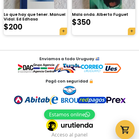
Lo que hay que tener. Manuel
Mala onda. Alberto Fuguet
Vidal. Ed Edhasa
$
350
$
200
Tu carrito está vacío.
Agregá un producto y aparecerá acá
Navegación
automáticamente.
Enviamos a todo Uruguay
de
entradas
Pagá con seguridad
Estamos online
Acceso al panel