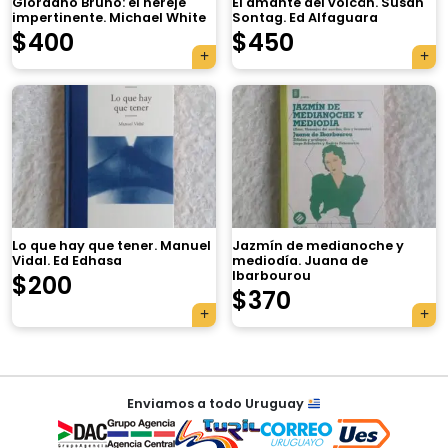
Giordano Bruno: el hereje
El amante del volcán. Susan
impertinente. Michael White
Sontag. Ed Alfaguara
$
400
$
450
×
Lo que hay que tener. Manuel
Jazmín de medianoche y
Vidal. Ed Edhasa
mediodía. Juana de
Ibarbourou
$
200
Tu carrito está vacío.
$
370
Agregá un producto y aparecerá acá
automáticamente.
Navegación
Enviamos a todo Uruguay
de