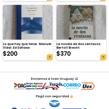
×
Lo que hay que tener. Manuel
La novela de dos centavos.
Vidal. Ed Edhasa
Bertolt Brecht
Tu carrito está vacío.
$
200
$
370
Agregá un producto y aparecerá acá
automáticamente.
Navegación
Enviamos a todo Uruguay
de
entradas
Pagá con seguridad