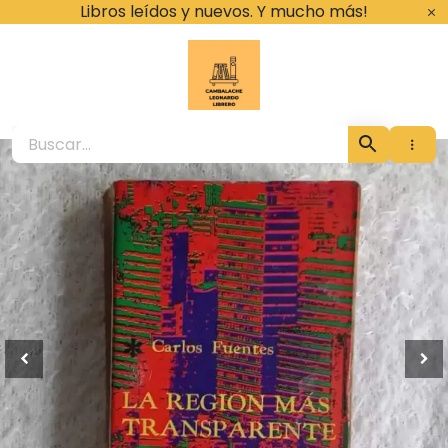
Ir
Libros leídos y nuevos. Y mucho más!
al
contenido
Cambalache Leona