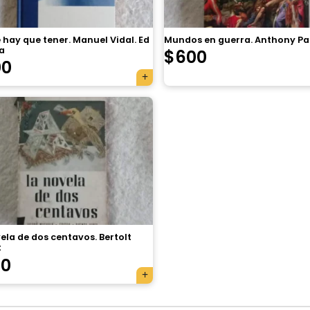
 hay que tener. Manuel Vidal. Ed
Mundos en guerra. Anthony P
a
$
600
00
ela de dos centavos. Bertolt
t
70