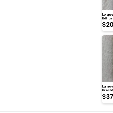
Lo que
Edhas
$
2
La nov
Brech
$
3