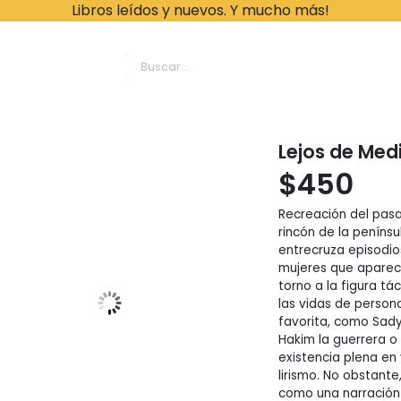
Libros leídos y nuevos. Y mucho más!
ache Leonardo Librer
Lejos de Med
$
450
Recreación del pasa
rincón de la penínsu
entrecruza episodios
mujeres que aparec
torno a la figura t
las vidas de persona
favorita, como Sady
Hakim la guerrera o
existencia plena en 
lirismo. No obstant
como una narración