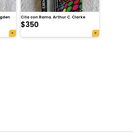
agden
Cita con Rama. Arthur C. Clarke
$
350
×
Tu carrito está vacío.
Agregá un producto y aparecerá acá
automáticamente.