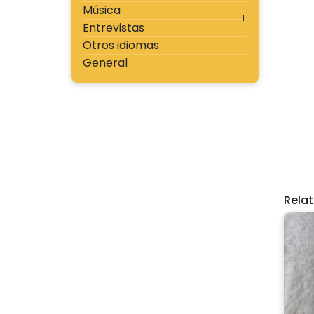
Música
Entrevistas
Otros idiomas
General
Rela