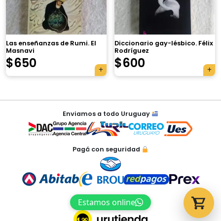
Las enseñanzas de Rumi. El
Diccionario gay-lésbico. Félix
Masnavi
Rodríguez
Tu carrito está vacío.
$
650
$
600
Agregá un producto y aparecerá acá
automáticamente.
Navegación
Enviamos a todo Uruguay
de
entradas
Pagá con seguridad
Estamos online