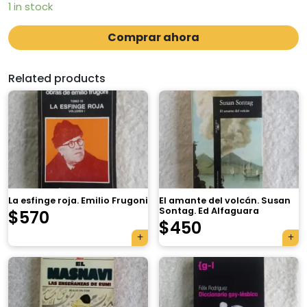
1 in stock
Comprar ahora
Related products
La esfinge roja. Emilio Frugoni
El amante del volcán. Susan
Sontag. Ed Alfaguara
$
570
$
450
×