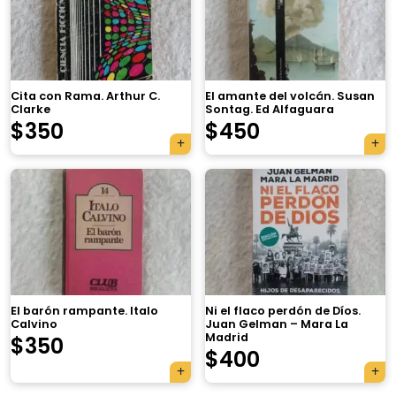
Cita con Rama. Arthur C.
El amante del volcán. Susan
Clarke
Sontag. Ed Alfaguara
$
350
$
450
×
El barón rampante. Italo
Ni el flaco perdón de Díos.
Calvino
Juan Gelman – Mara La
Madrid
$
350
Tu carrito está vacío.
$
400
Agregá un producto y aparecerá acá
automáticamente.