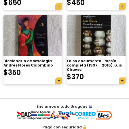
$
650
$
450
×
Diccionario de sexología.
Falso documental Poesía
Andrés Flores Colombino
completa (1997 – 2016). Luis
Chaves
$
350
Tu carrito está vacío.
$
370
Agregá un producto y aparecerá acá
automáticamente.
Navegación
Enviamos a todo Uruguay
de
entradas
Pagá con seguridad