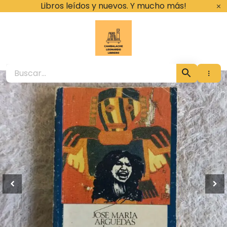
Ir
Libros leídos y nuevos. Y mucho más!
al
contenido
Cambalache Leona