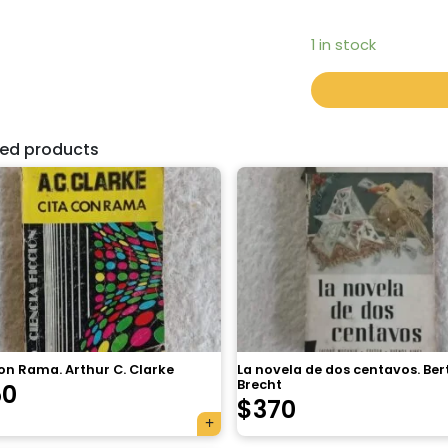
1 in stock
ted products
on Rama. Arthur C. Clarke
La novela de dos centavos. Ber
Brecht
50
$
370