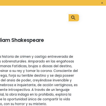
o
lliam Shakespeare
historia de crimen y castigo entreverada de
os sobrenaturales. Amparado en las engañosas
manas Fatídicas, brujas o diosas del destino,
inar a su rey y tomar la corona. Consciente del
rega, forja su terrible destino y se deja poseer
 del ansia de poder, creyéndose invencible y
nebrosa e inquietante, de acción vertiginosa, es
te introspectiva. A través de un lenguaje
al, la obra indaga en lo prohibido, explora la
ce la oportunidad única de compartir la vida
o, con su horror y su misterio.