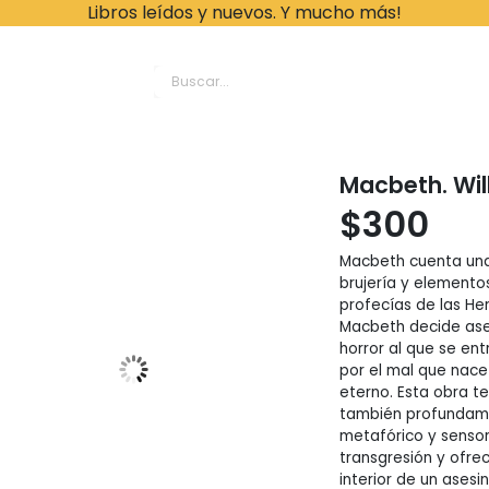
Libros leídos y nuevos. Y mucho más!
ache Leonardo Librer
Macbeth. Wi
$
300
Macbeth cuenta una 
brujería y element
profecías de las Her
Macbeth decide ases
horror al que se ent
por el mal que nace
eterno. Esta obra te
también profundamen
metafórico y sensori
transgresión y ofre
interior de un asesin