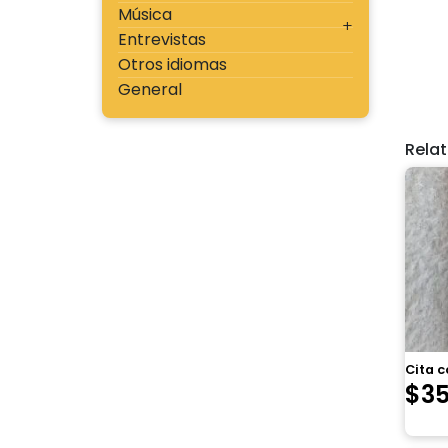
Música
Entrevistas
Otros idiomas
General
Rela
Cita c
$
3