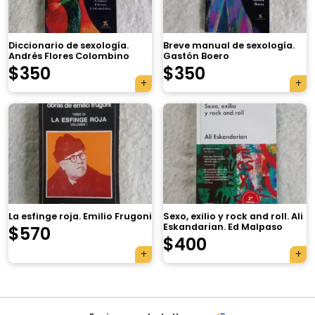
Diccionario de sexología.
Breve manual de sexología.
Andrés Flores Colombino
Gastón Boero
$
350
$
350
×
La esfinge roja. Emilio Frugoni
Sexo, exilio y rock and roll. Ali
Eskandarian. Ed Malpaso
$
570
Tu carrito está vacío.
$
400
Agregá un producto y aparecerá acá
automáticamente.
Navegación