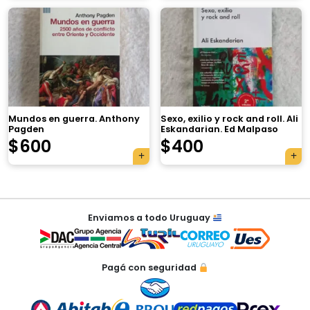
×
Mundos en guerra. Anthony
Sexo, exilio y rock and roll. Ali
Pagden
Eskandarian. Ed Malpaso
$
600
$
400
Tu carrito está vacío.
Agregá un producto y aparecerá acá
Navegación
automáticamente.
Enviamos a todo Uruguay
de
entradas
Pagá con seguridad