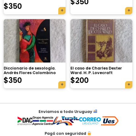
$
350
$
350
×
Diccionario de sexología.
El caso de Charles Dexter
Andrés Flores Colombino
Ward. H. P. Lovecraft
Tu carrito está vacío.
$
350
$
200
Agregá un producto y aparecerá acá
automáticamente.
Navegación
Enviamos a todo Uruguay
de
entradas
Pagá con seguridad