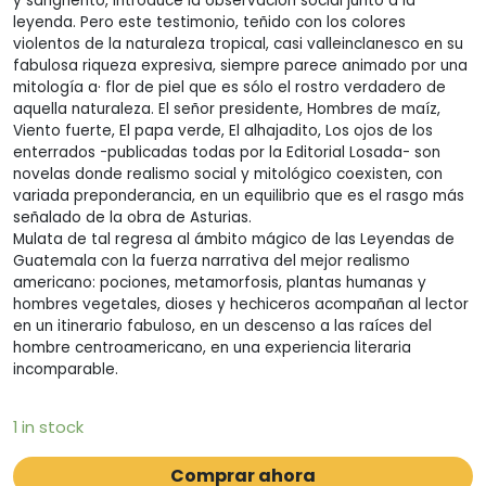
y sangriento, introduce la observación social junto a la
leyenda. Pero este testimonio, teñido con los colores
violentos de la naturaleza tropical, casi valleinclanesco en su
fabulosa riqueza expresiva, siempre parece animado por una
mitología a· flor de piel que es sólo el rostro verdadero de
aquella naturaleza. El señor presidente, Hombres de maíz,
Viento fuerte, El papa verde, El alhajadito, Los ojos de los
enterrados -publicadas todas por la Editorial Losada- son
novelas donde realismo social y mitológico coexisten, con
variada preponderancia, en un equilibrio que es el rasgo más
señalado de la obra de Asturias.
Mulata de tal regresa al ámbito mágico de las Leyendas de
Guatemala con la fuerza narrativa del mejor realismo
americano: pociones, metamorfosis, plantas humanas y
hombres vegetales, dioses y hechiceros acompañan al lector
en un itinerario fabuloso, en un descenso a las raíces del
hombre centroamericano, en una experiencia literaria
incomparable.
1 in stock
Comprar ahora