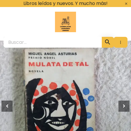
Ir
Libros leídos y nuevos. Y mucho más!
al
contenido
Cambalache Leona