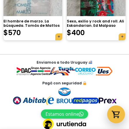
El hombre de marzo. La
Sexo, exilio y rock and roll. Ali
búsqueda. Tomás de Mattos
Eskandarian. Ed Malpaso
Tu carrito está vacío.
$
570
$
400
Agregá un producto y aparecerá acá
automáticamente.
Navegación
Enviamos a todo Uruguay
de
entradas
Pagá con seguridad
Estamos online