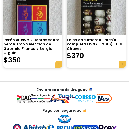
×
Perón vuelve. Cuentos sobre
Falso documental Poesía
peronismo Selección de
completa (1997 – 2016). Luis
Gabriela Franco y Sergio
Chaves
Olguín.
$
370
$
350
Tu carrito está vacío.
Agregá un producto y aparecerá acá
Navegación
automáticamente.
Enviamos a todo Uruguay
de
entradas
Pagá con seguridad