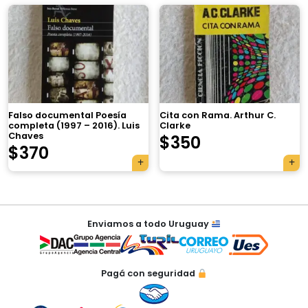
×
Falso documental Poesía
Cita con Rama. Arthur C.
completa (1997 – 2016). Luis
Clarke
Chaves
$
350
$
370
Tu carrito está vacío.
Agregá un producto y aparecerá acá
Navegación
automáticamente.
Enviamos a todo Uruguay
de
entradas
Pagá con seguridad