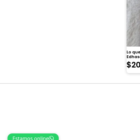
Lo que
Edhas
$
2
Navegación
de
entradas
Estamos online