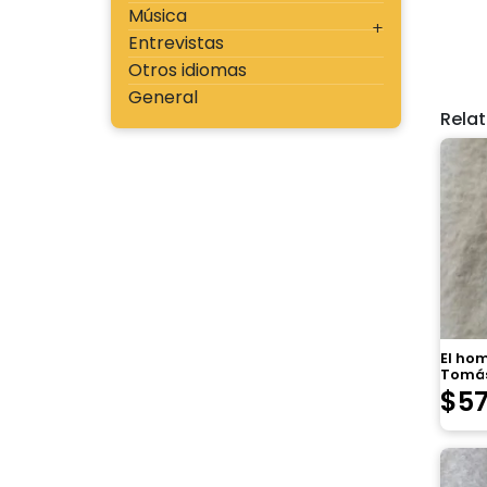
Música
Entrevistas
Otros idiomas
General
Rela
El ho
Tomás
$
5