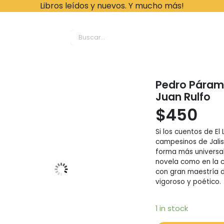
Libros leídos y nuevos. Y mucho más!
ache Leonardo Librer
Pedro Páramo
Juan Rulfo
$
450
Si los cuentos de El
campesinos de Jalis
forma más universal,
novela como en la c
con gran maestría de
vigoroso y poético.
1 in stock