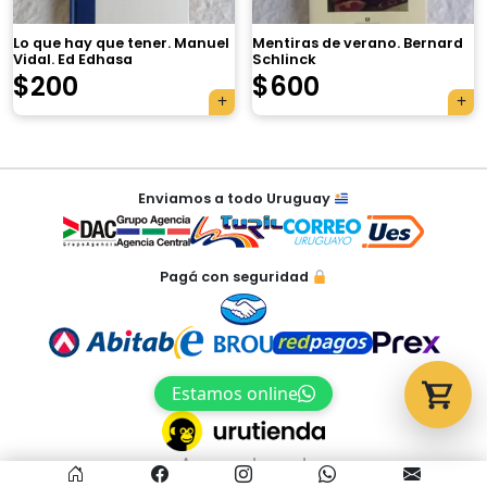
Lo que hay que tener. Manuel
Mentiras de verano. Bernard
Vidal. Ed Edhasa
Schlinck
Tu carrito está vacío.
$
200
$
600
Agregá un producto y aparecerá acá
automáticamente.
Navegación
Enviamos a todo Uruguay
de
entradas
Pagá con seguridad
Estamos online
Acceso al panel