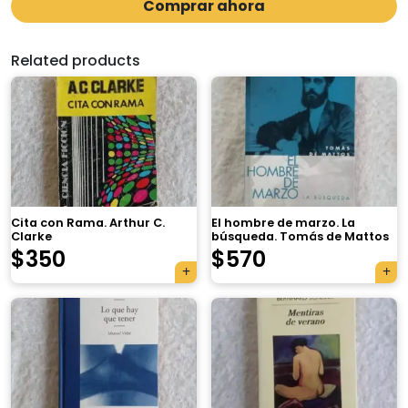
Comprar ahora
Related products
Cita con Rama. Arthur C.
El hombre de marzo. La
Clarke
búsqueda. Tomás de Mattos
$
350
$
570
×