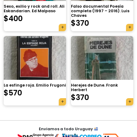
Sexo, exilio y rock and roll. Ali
Falso documental Poesía
Eskandarian. Ed Malpaso
completa (1997 – 2016). Luis
Chaves
$
400
$
370
×
La esfinge roja. Emilio Frugoni
Herejes de Dune. Frank
Herbert
$
570
Tu carrito está vacío.
$
370
Agregá un producto y aparecerá acá
automáticamente.
Navegación
Enviamos a todo Uruguay
de