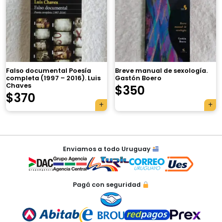
×
Falso documental Poesía
Breve manual de sexología.
completa (1997 – 2016). Luis
Gastón Boero
Chaves
$
350
$
370
Tu carrito está vacío.
Agregá un producto y aparecerá acá
Navegación
automáticamente.
Enviamos a todo Uruguay
de
entradas
Pagá con seguridad