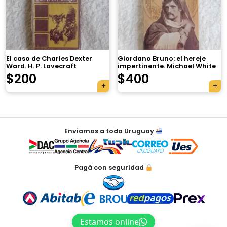
×
El caso de Charles Dexter
Giordano Bruno: el hereje
Ward. H. P. Lovecraft
impertinente. Michael White
$
200
$
400
Tu carrito está vacío.
Agregá un producto y aparecerá acá
Navegación
automáticamente.
Enviamos a todo Uruguay
de
entradas
Pagá con seguridad
Estamos online