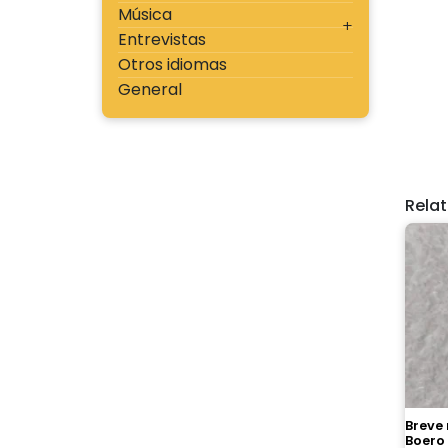
Música
Entrevistas
Otros idiomas
General
Rela
Breve
Boero