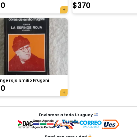
50
$
370
inge roja. Emilio Frugoni
70
Enviamos a todo Uruguay
Pagá con seguridad