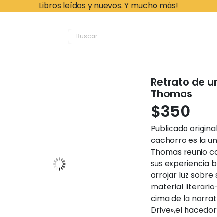
Libros leídos y nuevos. Y mucho más!
ache Leonardo Librer
Retrato de un
Thomas
$
350
Publicado origina
cachorro es la un
Thomas reunio com
sus experiencia b
arrojar luz sobre 
material literari
cima de la narra
Drive»,el hacedo