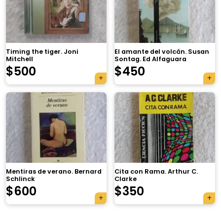
Timing the tiger. Joni
El amante del volcán. Susan
Mitchell
Sontag. Ed Alfaguara
$
500
$
450
×
Mentiras de verano. Bernard
Cita con Rama. Arthur C.
Schlinck
Clarke
Tu carrito está vacío.
$
600
$
350
Agregá un producto y aparecerá acá
automáticamente.