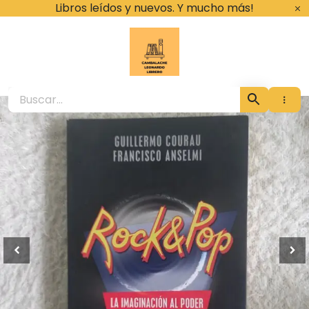
Ir
Libros leídos y nuevos. Y mucho más!
al
contenido
Cambalache Leona