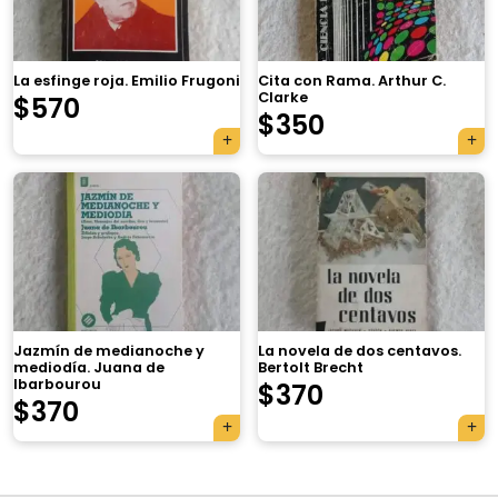
La esfinge roja. Emilio Frugoni
Cita con Rama. Arthur C.
Clarke
$
570
$
350
×
Jazmín de medianoche y
La novela de dos centavos.
mediodía. Juana de
Bertolt Brecht
Ibarbourou
$
370
Tu carrito está vacío.
$
370
Agregá un producto y aparecerá acá
automáticamente.