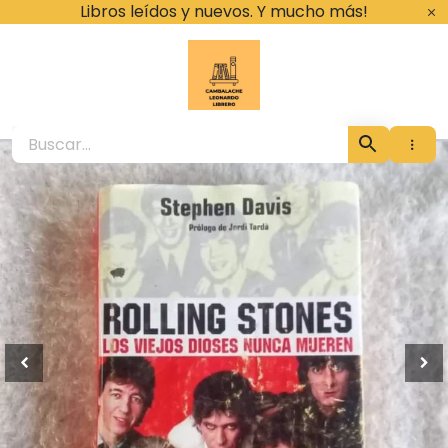
Ir
Libros leídos y nuevos. Y mucho más!
al
contenido
Cambalache Leona