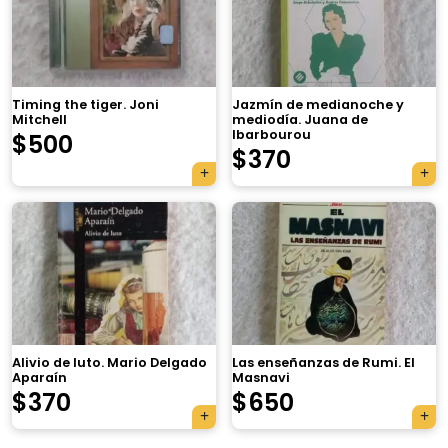
Timing the tiger. Joni
Jazmín de medianoche y
Mitchell
mediodía. Juana de
Ibarbourou
$
500
$
370
×
Alivio de luto. Mario Delgado
Las enseñanzas de Rumi. El
Aparaín
Masnavi
Tu carrito está vacío.
$
370
$
650
Agregá un producto y aparecerá acá
automáticamente.