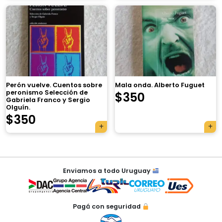
×
Perón vuelve. Cuentos sobre
Mala onda. Alberto Fuguet
peronismo Selección de
$
350
Gabriela Franco y Sergio
Olguín.
$
350
Tu carrito está vacío.
Agregá un producto y aparecerá acá
Navegación
automáticamente.
Enviamos a todo Uruguay
de
entradas
Pagá con seguridad