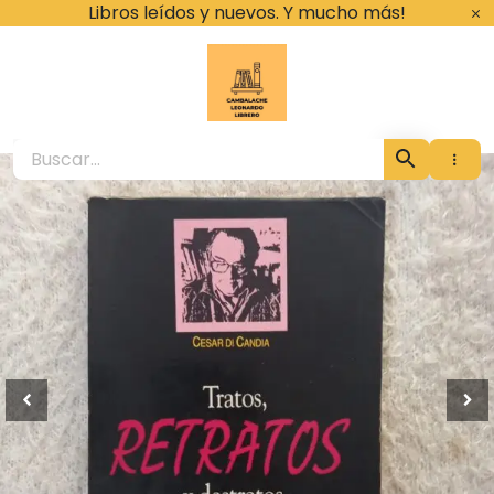
Ir
Libros leídos y nuevos. Y mucho más!
al
contenido
Cambalache Leona