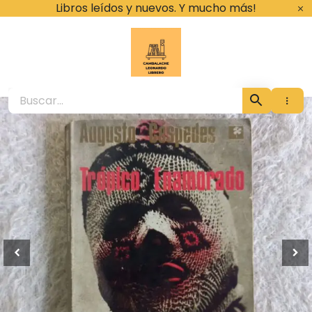
Ir
Libros leídos y nuevos. Y mucho más!
al
contenido
Cambalache Leona