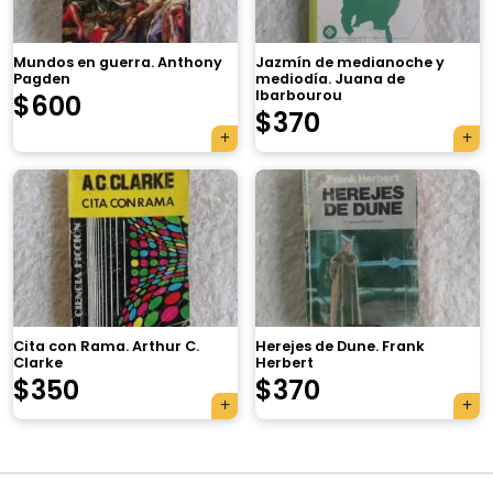
Mundos en guerra. Anthony
Jazmín de medianoche y
Pagden
mediodía. Juana de
Ibarbourou
$
600
$
370
×
Cita con Rama. Arthur C.
Herejes de Dune. Frank
Clarke
Herbert
Tu carrito está vacío.
$
350
$
370
Agregá un producto y aparecerá acá
automáticamente.
Navegación