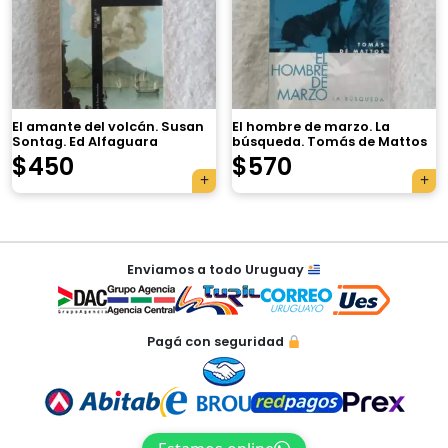
×
El amante del volcán. Susan
El hombre de marzo. La
Sontag. Ed Alfaguara
búsqueda. Tomás de Mattos
$
450
$
570
Tu carrito está vacío.
Agregá un producto y aparecerá acá
Navegación
automáticamente.
Enviamos a todo Uruguay
de
entradas
Pagá con seguridad