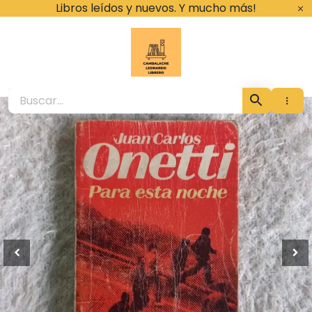
Ir
Libros leídos y nuevos. Y mucho más!
al
contenido
Cambalache Leona