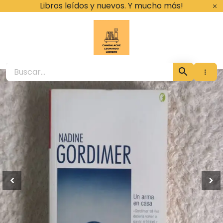
Ir
Libros leídos y nuevos. Y mucho más!
al
contenido
Cambalache Leona