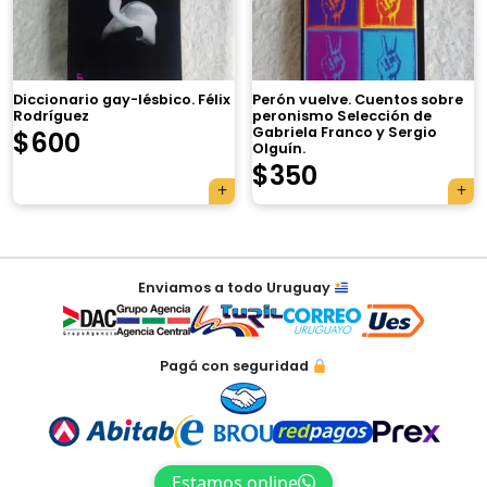
×
Diccionario gay-lésbico. Félix
Perón vuelve. Cuentos sobre
Rodríguez
peronismo Selección de
Gabriela Franco y Sergio
$
600
Olguín.
$
350
Tu carrito está vacío.
Agregá un producto y aparecerá acá
Navegación
automáticamente.
Enviamos a todo Uruguay
de
entradas
Pagá con seguridad
Estamos online