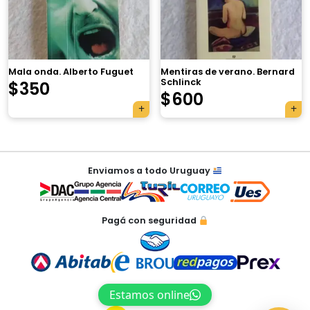
×
Mala onda. Alberto Fuguet
Mentiras de verano. Bernard
Schlinck
$
350
$
600
Tu carrito está vacío.
Agregá un producto y aparecerá acá
Navegación
automáticamente.
Enviamos a todo Uruguay
de
entradas
Pagá con seguridad
Estamos online