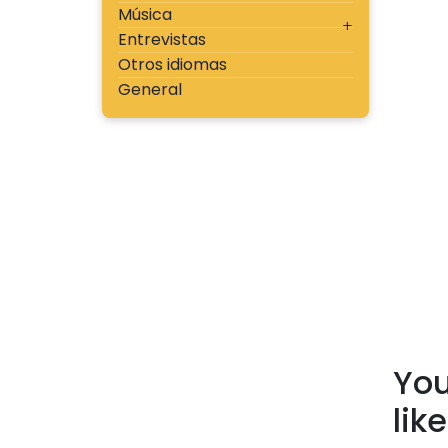
Música
Entrevistas
Otros idiomas
General
You
lik