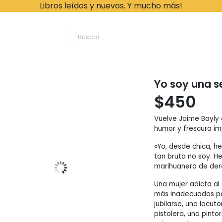
Libros leídos y nuevos. Y mucho más!
ache Leonardo Librer
Yo soy una s
$
450
Vuelve Jaime Bayly 
humor y frescura im
«Yo, desde chica, h
tan bruta no soy. H
marihuanera de der
Una mujer adicta al
más inadecuados pa
jubilarse, una locu
pistolera, una pint