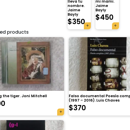
lleva tu
mi mami.
nombre.
Jaime
Jaime
Bayly
Bayly
$
450
$
350
ted products
 the tiger. Joni Mitchell
Falso documental Poesía com
(1997 – 2016). Luis Chaves
00
$
370