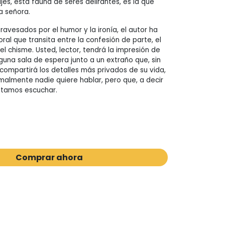
es, esta fauna de seres delirantes, es la que
a señora.
ravesados por el humor y la ironía, el autor ha
oral que transita entre la confesión de parte, el
 el chisme. Usted, lector, tendrá la impresión de
guna sala de espera junto a un extraño que, sin
compartirá los detalles más privados de su vida,
malmente nadie quiere hablar, pero que, a decir
utamos escuchar.
Comprar ahora