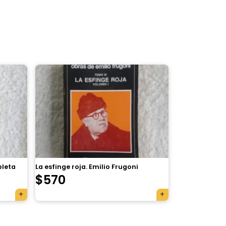
pleta
La esfinge roja. Emilio Frugoni
$
570