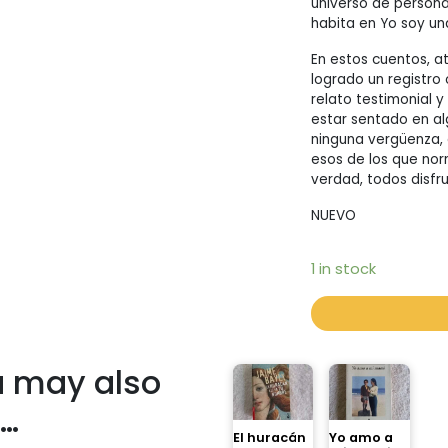
universo de personaj
habita en Yo soy un
En estos cuentos, at
logrado un registro 
relato testimonial y
estar sentado en al
ninguna vergüenza, 
esos de los que nor
verdad, todos disfr
NUEVO
1 in stock
 may also
e…
El huracán
Yo amo a