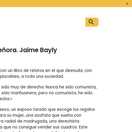
o
eñora. Jaime Bayly
con un libro de relatos en el que desnuda, con
placables, a toda una sociedad.
e sido muy de derecha. Nunca he sido comunista,
e sido marihuanera, pero no comunista, he sido
echa.»
 sexo, un esposo tarado que escoge los regalos
ra su mujer, una azafata que sueña con
tora radial de madrugada, una derechista
ora que no consigue vender sus cuadros. Este