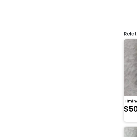
Rela
Timing
$
5