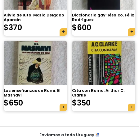
Alivio de luto. Mario Delgado
Diccionario gay-lésbico. Félix
Aparaín
Rodríguez
$
370
$
600
×
Las enseñanzas de Rumi. El
Cita con Rama. Arthur C.
Masnavi
Clarke
Tu carrito está vacío.
$
650
$
350
Agregá un producto y aparecerá acá
automáticamente.
Navegación
Enviamos a todo Uruguay