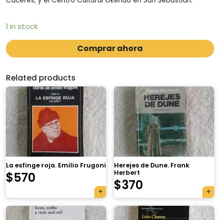
Cáceres; y el Centro Cultural Okendo en San Sebastián.
1 in stock
Comprar ahora
Related products
La esfinge roja. Emilio Frugoni
Herejes de Dune. Frank
Herbert
$
570
$
370