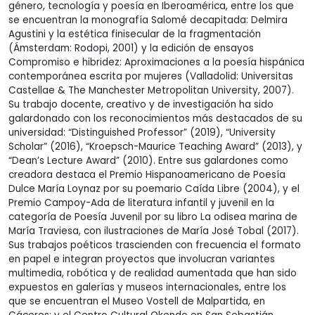
género, tecnología y poesía en Iberoamérica, entre los que
se encuentran la monografía Salomé decapitada: Delmira
Agustini y la estética finisecular de la fragmentación
(Ámsterdam: Rodopi, 2001) y la edición de ensayos
Compromiso e hibridez: Aproximaciones a la poesía hispánica
contemporánea escrita por mujeres (Valladolid: Universitas
Castellae & The Manchester Metropolitan University, 2007).
Su trabajo docente, creativo y de investigación ha sido
galardonado con los reconocimientos más destacados de su
universidad: “Distinguished Professor” (2019), “University
Scholar” (2016), “Kroepsch-Maurice Teaching Award” (2013), y
“Dean’s Lecture Award” (2010). Entre sus galardones como
creadora destaca el Premio Hispanoamericano de Poesía
Dulce María Loynaz por su poemario Caída Libre (2004), y el
Premio Campoy-Ada de literatura infantil y juvenil en la
categoría de Poesía Juvenil por su libro La odisea marina de
María Traviesa, con ilustraciones de María José Tobal (2017).
Sus trabajos poéticos trascienden con frecuencia el formato
en papel e integran proyectos que involucran variantes
multimedia, robótica y de realidad aumentada que han sido
expuestos en galerías y museos internacionales, entre los
que se encuentran el Museo Vostell de Malpartida, en