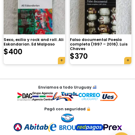
×
Sexo, exilio y rock and roll. Ali
Falso documental Poesía
Eskandarian. Ed Malpaso
completa (1997 – 2016). Luis
Chaves
$
400
Tu carrito está vacío.
$
370
Agregá un producto y aparecerá acá
automáticamente.
Navegación
Enviamos a todo Uruguay
de
entradas
Pagá con seguridad