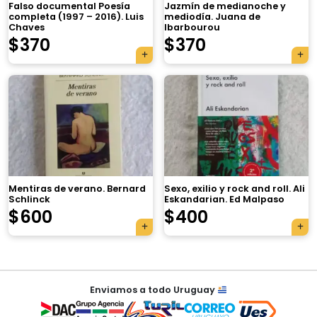
Falso documental Poesía
Jazmín de medianoche y
completa (1997 – 2016). Luis
mediodía. Juana de
Chaves
Ibarbourou
$
370
$
370
×
Mentiras de verano. Bernard
Sexo, exilio y rock and roll. Ali
Schlinck
Eskandarian. Ed Malpaso
Tu carrito está vacío.
$
600
$
400
Agregá un producto y aparecerá acá
automáticamente.
Navegación
Enviamos a todo Uruguay
de