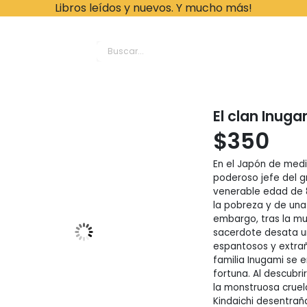
Libros leídos y nuevos. Y mucho más!
ache Leonardo Librer
El clan Inuga
$
350
En el Japón de medi
poderoso jefe del g
venerable edad de 8
la pobreza y de una
embargo, tras la mu
sacerdote desata u
espantosos y extrañ
familia Inugami se 
fortuna. Al descubrir
la monstruosa cruel
Kindaichi desentrañ