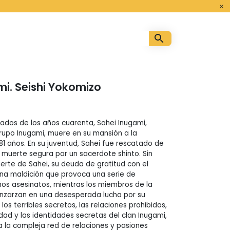
o
mi. Seishi Yokomizo
ados de los años cuarenta, Sahei Inugami,
rupo Inugami, muere en su mansión a la
1 años. En su juventud, Sahei fue rescatado de
 muerte segura por un sacerdote shinto. Sin
erte de Sahei, su deuda de gratitud con el
na maldición que provoca una serie de
os asesinatos, mientras los miembros de la
enzarzan en una desesperada lucha por su
 los terribles secretos, las relaciones prohibidas,
dad y las identidades secretas del clan Inugami,
a la compleja red de relaciones y pasiones