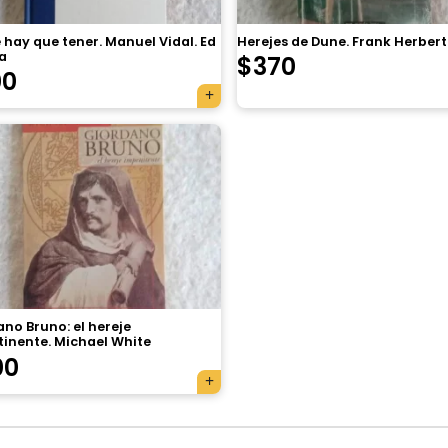
 hay que tener. Manuel Vidal. Ed
Herejes de Dune. Frank Herbert
a
$
370
00
no Bruno: el hereje
tinente. Michael White
00