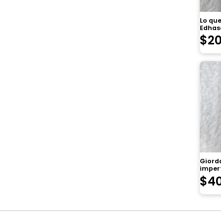
Lo que
Edhas
$
2
Giorda
imper
$
4
Navegación