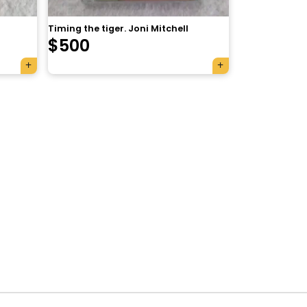
Timing the tiger. Joni Mitchell
$
500
×
Tu carrito está vacío.
Agregá un producto y aparecerá acá
automáticamente.