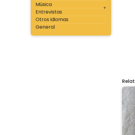
Música
Entrevistas
Otros idiomas
General
Rela